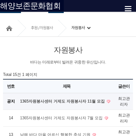
해양보존문화협회
자원봉사
후원안내
후원/자원봉사
자원봉사
자원봉사
바다는 미래로부터 빌려온 귀중한 유산입니다.
Total 15건
1 페이지
번호
제목
글쓴이
최고관
공지
1365자원봉사센터 거제도 자원봉사자 11월 모집
리자
최고관
14
1365자원봉사센터 거제도 자원봉사자 7월 모집
리자
최고관
13
남해 바다 마을 어르신 행복한 추석 기원