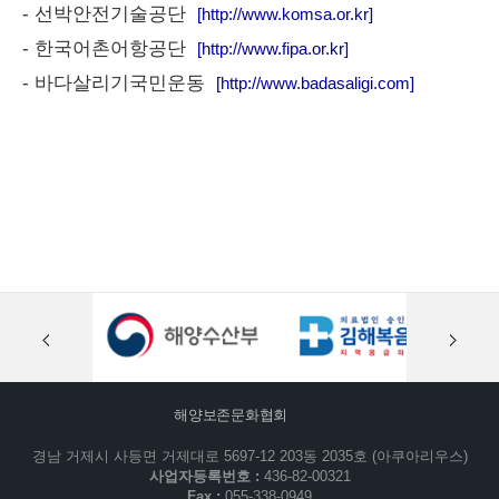
- 선박안전기술공단
[http://www.komsa.or.kr]
- 한국어촌어항공단
[http://www.fipa.or.kr]
- 바다살리기국민운동
[http://www.badasaligi.com]
해양보존문화협회
경남 거제시 사등면 거제대로 5697-12 203동 2035호 (아쿠아리우스)
사업자등록번호 :
436-82-00321
Fax :
055-338-0949