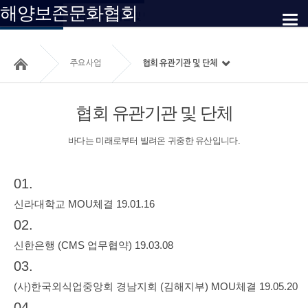
해양보존문화협회
협회 유관기관 및 단체
주요사업안내
사업예정 및 소요자금
사업실적
주요사업
협회 유관기관 및 단체
협회 유관기관 및 단체
바다는 미래로부터 빌려온 귀중한 유산입니다.
01.
신라대학교 MOU체결 19.01.16
02.
신한은행 (CMS 업무협약) 19.03.08
03.
(사)한국외식업중앙회 경남지회 (김해지부) MOU체결 19.05.20
04.